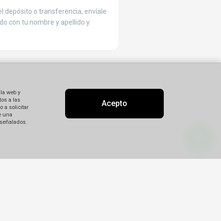
l depósito o transferencia, envíale
do con tu nombre y apellido y
 la web y
os a las
Acepto
 a solicitar
e una
 señalados.