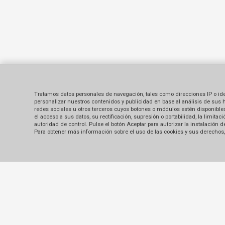
Tratamos datos personales de navegación, tales como direcciones IP o identi
personalizar nuestros contenidos y publicidad en base al análisis de sus 
redes sociales u otros terceros cuyos botones o módulos estén disponibles 
el acceso a sus datos, su rectificación, supresión o portabilidad, la limi
autoridad de control. Pulse el botón Aceptar para autorizar la instalación
Para obtener más información sobre el uso de las cookies y sus derechos, 
Contacto
Sobre nosotros