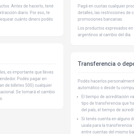
ctos. Antes de hacerlo, tené
Pagá en cuotas cualquier produ
tracción diario. Por eso, te
detalles, las restricciones de 
hequear cuánto dinero podés
promociones bancarias.
Los productos expresados en 
argentinos al cambio del día.
Transferencia o dep
les, es importante que lleves
 vendedor. Podés pagar en
Podés hacerlos personalmente
an de billetes 500) cualquier
automático o desde tu compu
rnacional. Se tomará el cambio
El tiempo de acreditación va
o.
tipo de transferencia que ha
del país, el tiempo de acred
Si tenés cuenta en alguno 
usala para la transferencia:
entre cuentas del mismo ba