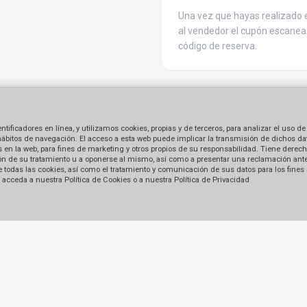
Una vez que hayas realizado e
al vendedor el cupón escanea
código de reserva.
ficadores en línea, y utilizamos cookies, propias y de terceros, para analizar el uso de
hábitos de navegación. El acceso a esta web puede implicar la transmisión de dichos dat
en la web, para fines de marketing y otros propios de su responsabilidad. Tiene derecho
tación de su tratamiento u a oponerse al mismo, así como a presentar una reclamación ant
 de todas las cookies, así como el tratamiento y comunicación de sus datos para los fines
acceda a nuestra Política de Cookies o a nuestra Política de Privacidad
Enlaces
Formas de pago