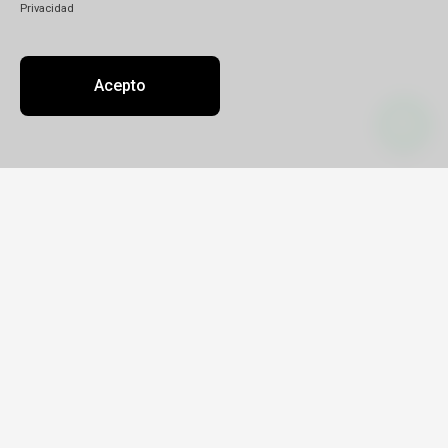
Privacidad
Acepto
Contacto
Sobre nosotros
Oficinas
info@contur.com.ar
(011) 5661-4156 / 5971-9549 / 5494-0889
INTEGRALTUR S.R.L.
Legajo 18062
CUIT 30-71699119-5
Domicilio Virtual
Lunes a Viernes de 10 a 18hs